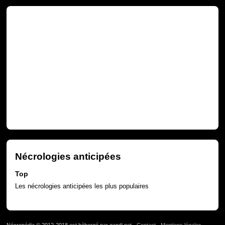
Nécrologies anticipées
Top
Les nécrologies anticipées les plus populaires
Nécropédia © 2012-2018 est hébergé par gandi.net -
Contact
-
Mentions légales