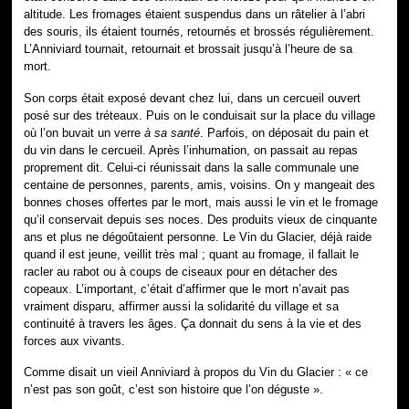
altitude. Les fromages étaient suspendus dans un râtelier à l’abri
des souris, ils étaient tournés, retournés et brossés régulièrement.
L’Anniviard tournait, retournait et brossait jusqu’à l’heure de sa
mort.
Son corps était exposé devant chez lui, dans un cercueil ouvert
posé sur des tréteaux. Puis on le conduisait sur la place du village
où l’on buvait un verre
à sa santé
. Parfois, on déposait du pain et
du vin dans le cercueil. Après l’inhumation, on passait au repas
proprement dit. Celui-ci réunissait dans la salle communale une
centaine de personnes, parents, amis, voisins. On y mangeait des
bonnes choses offertes par le mort, mais aussi le vin et le fromage
qu’il conservait depuis ses noces. Des produits vieux de cinquante
ans et plus ne dégoûtaient personne. Le Vin du Glacier, déjà raide
quand il est jeune, veillit très mal ; quant au fromage, il fallait le
racler au rabot ou à coups de ciseaux pour en détacher des
copeaux. L’important, c’était d’affirmer que le mort n’avait pas
vraiment disparu, affirmer aussi la solidarité du village et sa
continuité à travers les âges. Ça donnait du sens à la vie et des
forces aux vivants.
Comme disait un vieil Anniviard à propos du Vin du Glacier : « ce
n’est pas son goût, c’est son histoire que l’on déguste ».