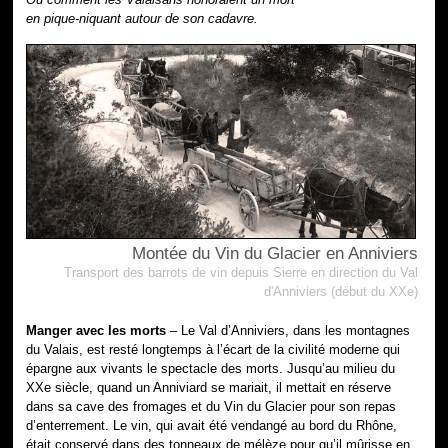
en pique-niquant autour de son cadavre.
Montée du Vin du Glacier en Anniviers
Transport des barrots de vin depuis Sierre en direction du Val
d'Anniviers (début du XXe)
Manger avec les morts
– Le Val d’Anniviers, dans les montagnes
du Valais, est resté longtemps à l’écart de la civilité moderne qui
épargne aux vivants le spectacle des morts. Jusqu’au milieu du
XXe siècle, quand un Anniviard se mariait, il mettait en réserve
dans sa cave des fromages et du Vin du Glacier pour son repas
d’enterrement. Le vin, qui avait été vendangé au bord du Rhône,
était conservé dans des tonneaux de mélèze pour qu’il mûrisse en