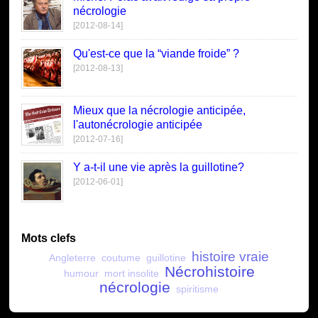
nécrologie
[2012-08-14]
Qu'est-ce que la “viande froide” ?
[2012-08-13]
Mieux que la nécrologie anticipée,
l'autonécrologie anticipée
[2012-07-16]
Y a-t-il une vie après la guillotine?
[2012-06-01]
Mots clefs
histoire vraie
Angleterre
coutume
guillotine
Nécrohistoire
humour
mort insolite
nécrologie
spiritisme