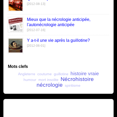
[2012-08-13]
Mieux que la nécrologie anticipée,
l'autonécrologie anticipée
[2012-07-16]
Y a-t-il une vie après la guillotine?
[2012-06-01]
Mots clefs
histoire vraie
Angleterre
coutume
guillotine
Nécrohistoire
humour
mort insolite
nécrologie
spiritisme