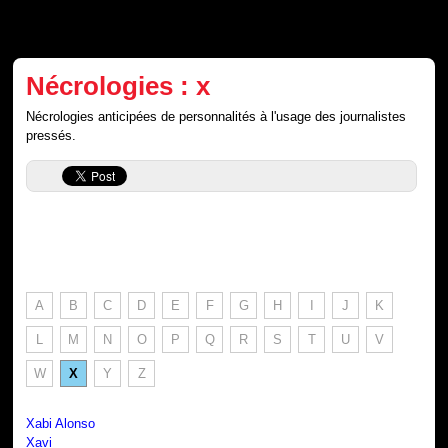
Nécrologies : x
Nécrologies anticipées de personnalités à l'usage des journalistes
pressés.
A
B
C
D
E
F
G
H
I
J
K
L
M
N
O
P
Q
R
S
T
U
V
W
X
Y
Z
Xabi Alonso
Xavi