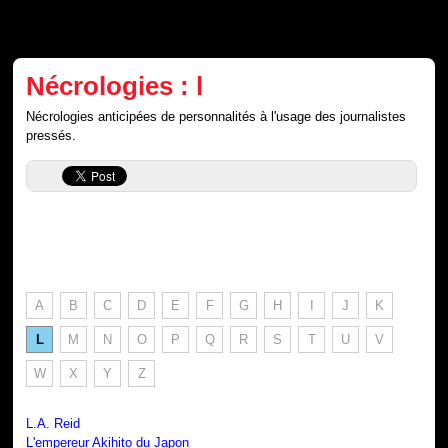
Nécrologies : l
Nécrologies anticipées de personnalités à l'usage des journalistes
pressés.
A
B
C
D
E
F
G
H
I
J
K
L
M
N
O
P
Q
R
S
T
U
V
W
X
Y
Z
L.A. Reid
L'empereur Akihito du Japon