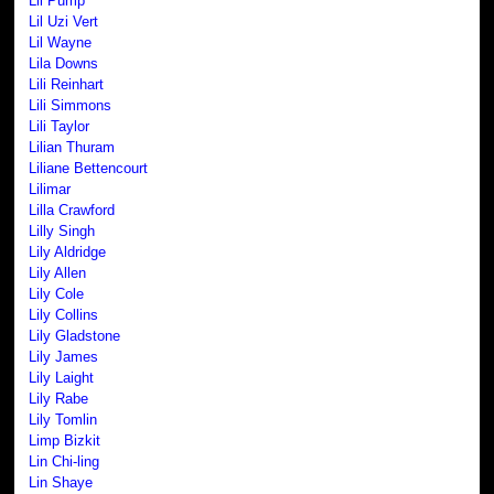
Lil Pump
Lil Uzi Vert
Lil Wayne
Lila Downs
Lili Reinhart
Lili Simmons
Lili Taylor
Lilian Thuram
Liliane Bettencourt
Lilimar
Lilla Crawford
Lilly Singh
Lily Aldridge
Lily Allen
Lily Cole
Lily Collins
Lily Gladstone
Lily James
Lily Laight
Lily Rabe
Lily Tomlin
Limp Bizkit
Lin Chi-ling
Lin Shaye