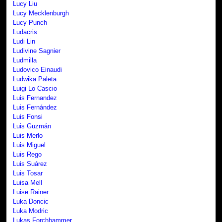
Lucy Liu
Lucy Mecklenburgh
Lucy Punch
Ludacris
Ludi Lin
Ludivine Sagnier
Ludmilla
Ludovico Einaudi
Ludwika Paleta
Luigi Lo Cascio
Luis Fernandez
Luis Fernández
Luis Fonsi
Luis Guzmán
Luis Merlo
Luis Miguel
Luis Rego
Luis Suárez
Luis Tosar
Luisa Mell
Luise Rainer
Luka Doncic
Luka Modric
Lukas Forchhammer