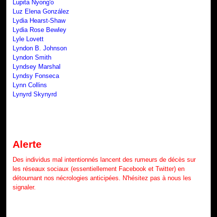
Lupita Nyong'o
Luz Elena González
Lydia Hearst-Shaw
Lydia Rose Bewley
Lyle Lovett
Lyndon B. Johnson
Lyndon Smith
Lyndsey Marshal
Lyndsy Fonseca
Lynn Collins
Lynyrd Skynyrd
Alerte
Des individus mal intentionnés lancent des rumeurs de décès sur
les réseaux sociaux (essentiellement Facebook et Twitter) en
détournant nos nécrologies anticipées. N'hésitez pas à nous les
signaler.