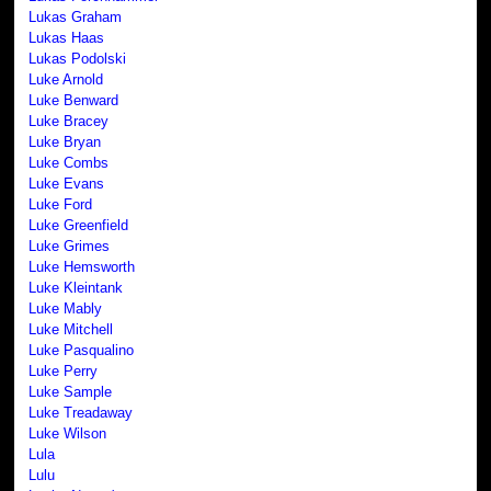
Lukas Graham
Lukas Haas
Lukas Podolski
Luke Arnold
Luke Benward
Luke Bracey
Luke Bryan
Luke Combs
Luke Evans
Luke Ford
Luke Greenfield
Luke Grimes
Luke Hemsworth
Luke Kleintank
Luke Mably
Luke Mitchell
Luke Pasqualino
Luke Perry
Luke Sample
Luke Treadaway
Luke Wilson
Lula
Lulu