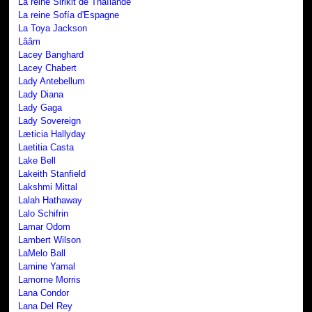
La reine Sirikit de Thaïlande
La reine Sofía d'Espagne
La Toya Jackson
Lââm
Lacey Banghard
Lacey Chabert
Lady Antebellum
Lady Diana
Lady Gaga
Lady Sovereign
Læticia Hallyday
Laetitia Casta
Lake Bell
Lakeith Stanfield
Lakshmi Mittal
Lalah Hathaway
Lalo Schifrin
Lamar Odom
Lambert Wilson
LaMelo Ball
Lamine Yamal
Lamorne Morris
Lana Condor
Lana Del Rey