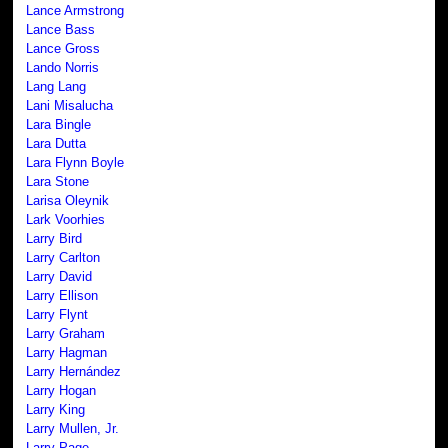
Lance Armstrong
Lance Bass
Lance Gross
Lando Norris
Lang Lang
Lani Misalucha
Lara Bingle
Lara Dutta
Lara Flynn Boyle
Lara Stone
Larisa Oleynik
Lark Voorhies
Larry Bird
Larry Carlton
Larry David
Larry Ellison
Larry Flynt
Larry Graham
Larry Hagman
Larry Hernández
Larry Hogan
Larry King
Larry Mullen, Jr.
Larry Page