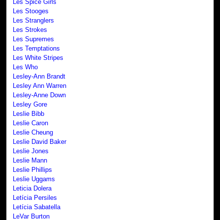
Les Spice Girls
Les Stooges
Les Stranglers
Les Strokes
Les Supremes
Les Temptations
Les White Stripes
Les Who
Lesley-Ann Brandt
Lesley Ann Warren
Lesley-Anne Down
Lesley Gore
Leslie Bibb
Leslie Caron
Leslie Cheung
Leslie David Baker
Leslie Jones
Leslie Mann
Leslie Phillips
Leslie Uggams
Leticia Dolera
Letícia Persiles
Letícia Sabatella
LeVar Burton