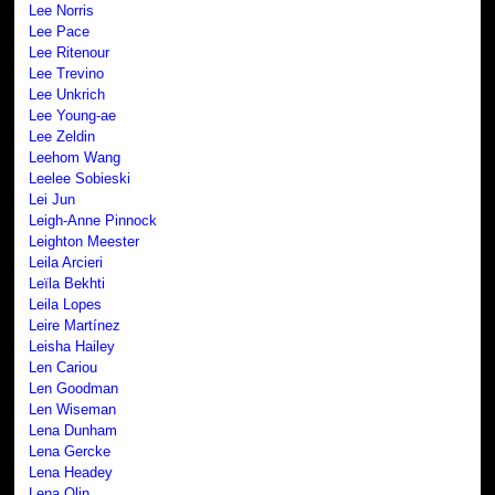
Lee Norris
Lee Pace
Lee Ritenour
Lee Trevino
Lee Unkrich
Lee Young-ae
Lee Zeldin
Leehom Wang
Leelee Sobieski
Lei Jun
Leigh-Anne Pinnock
Leighton Meester
Leila Arcieri
Leïla Bekhti
Leila Lopes
Leire Martínez
Leisha Hailey
Len Cariou
Len Goodman
Len Wiseman
Lena Dunham
Lena Gercke
Lena Headey
Lena Olin