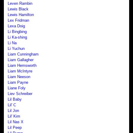
Leven Rambin
Lewis Black
Lewis Hamilton
Lex Fridman
Lexa Doig
Li Bingbing
Li Ka-shing
Li Na
Li Yuchun
Liam Cunningham
Liam Gallagher
Liam Hemsworth
Liam McIntyre
Liam Neeson
Liam Payne
Liane Foly
Liev Schreiber
Lil Baby
Lil' C
Lil Jon
Lil' Kim
Lil Nas X
Lil Peep