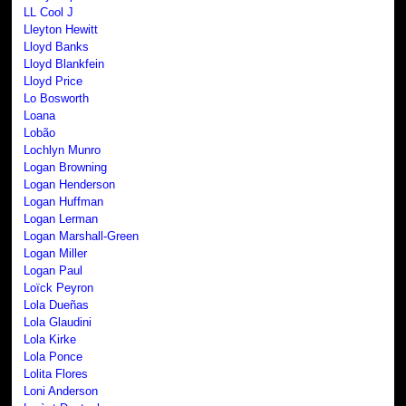
LL Cool J
Lleyton Hewitt
Lloyd Banks
Lloyd Blankfein
Lloyd Price
Lo Bosworth
Loana
Lobão
Lochlyn Munro
Logan Browning
Logan Henderson
Logan Huffman
Logan Lerman
Logan Marshall-Green
Logan Miller
Logan Paul
Loïck Peyron
Lola Dueñas
Lola Glaudini
Lola Kirke
Lola Ponce
Lolita Flores
Loni Anderson