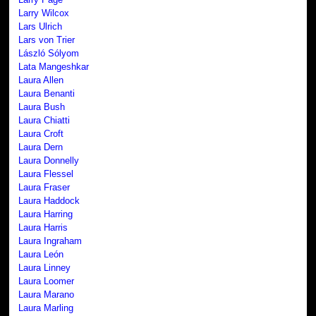
Larry Wilcox
Lars Ulrich
Lars von Trier
László Sólyom
Lata Mangeshkar
Laura Allen
Laura Benanti
Laura Bush
Laura Chiatti
Laura Croft
Laura Dern
Laura Donnelly
Laura Flessel
Laura Fraser
Laura Haddock
Laura Harring
Laura Harris
Laura Ingraham
Laura León
Laura Linney
Laura Loomer
Laura Marano
Laura Marling