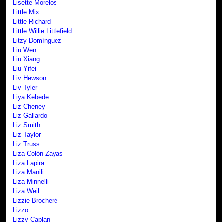
Lisette Morelos
Little Mix
Little Richard
Little Willie Littlefield
Litzy Domínguez
Liu Wen
Liu Xiang
Liu Yifei
Liv Hewson
Liv Tyler
Liya Kebede
Liz Cheney
Liz Gallardo
Liz Smith
Liz Taylor
Liz Truss
Liza Colón-Zayas
Liza Lapira
Liza Manili
Liza Minnelli
Liza Weil
Lizzie Brocheré
Lizzo
Lizzy Caplan