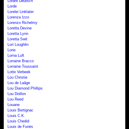
Lorànt Deutsch
Lorde
Lorelei Linklater
Lorenza Izzo
Lorenzo Richelmy
Loretta Devine
Loretta Lynn
Loretta Swit
Lori Loughlin
Lorie
Lorna Luft
Lorraine Bracco
Lorraine Toussaint
Lotte Verbeek
Lou Christie
Lou de Laâge
Lou Diamond Phillips
Lou Doillon
Lou Reed
Louane
Louis Bertignac
Louis C.K.
Louis Chedid
Louis de Funès