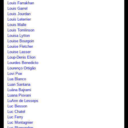
Louis Farrakhan
Louis Garrel
Louis Jourdan
Louis Leterrier
Louis Malle
Louis Tomlinson
Louisa Lytton
Louise Bourgoin
Louise Fletcher
Louise Lasser
Loup-Denis Elion
Lourdes Benedicto
Lourenço Ortigão
Lovi Poe
Lua Blanco
Luan Santana
Luàna Bajrami
Luana Piovani
LuAnn de Lesseps
Luc Besson
Luc Chatel
Luc Ferry
Luc Montagnier
Luc Plamondon