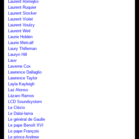
Laurent Romejko
Laurent Ruquier
Laurent Stocker
Laurent Violet
Laurent Voulzy
Laurent Weil
Laurie Holden
Laurie Metcalf
Laury Thilleman
Lauryn Hill
Lauv
Laverne Cox
Lawrence Dallaglio
Lawrence Taylor
Layla Kayleigh
Laz Alonso
Lázaro Ramos
LCD Soundsystem
Le Clézio
Le Dalaï-lama
Le général de Gaulle
Le pape Benoît XVI
Le pape François
Le prince Andrew