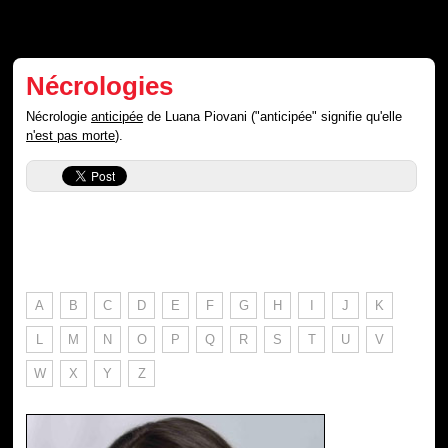
Nécrologies
Nécrologie
anticipée
de Luana Piovani ("anticipée" signifie qu'elle
n'est pas morte
).
A
B
C
D
E
F
G
H
I
J
K
L
M
N
O
P
Q
R
S
T
U
V
W
X
Y
Z