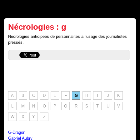
Nécrologies : g
Nécrologies anticipées de personnalités à l'usage des journalistes
pressés.
A
B
C
D
E
F
G
H
I
J
K
L
M
N
O
P
Q
R
S
T
U
V
W
X
Y
Z
G-Dragon
Gabriel Aubry