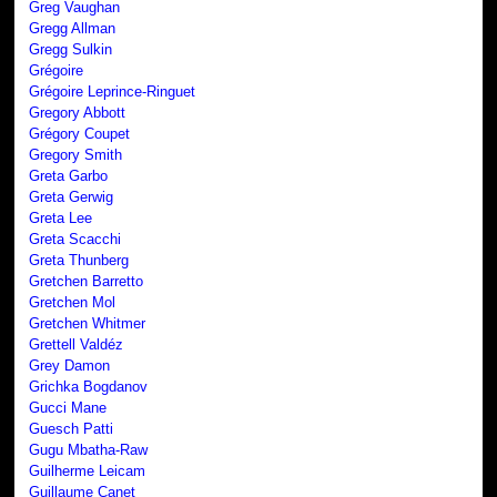
Greg Vaughan
Gregg Allman
Gregg Sulkin
Grégoire
Grégoire Leprince-Ringuet
Gregory Abbott
Grégory Coupet
Gregory Smith
Greta Garbo
Greta Gerwig
Greta Lee
Greta Scacchi
Greta Thunberg
Gretchen Barretto
Gretchen Mol
Gretchen Whitmer
Grettell Valdéz
Grey Damon
Grichka Bogdanov
Gucci Mane
Guesch Patti
Gugu Mbatha-Raw
Guilherme Leicam
Guillaume Canet