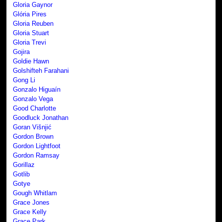
Gloria Gaynor
Glória Pires
Gloria Reuben
Gloria Stuart
Gloria Trevi
Gojira
Goldie Hawn
Golshifteh Farahani
Gong Li
Gonzalo Higuaín
Gonzalo Vega
Good Charlotte
Goodluck Jonathan
Goran Višnjić
Gordon Brown
Gordon Lightfoot
Gordon Ramsay
Gorillaz
Gotlib
Gotye
Gough Whitlam
Grace Jones
Grace Kelly
Grace Park