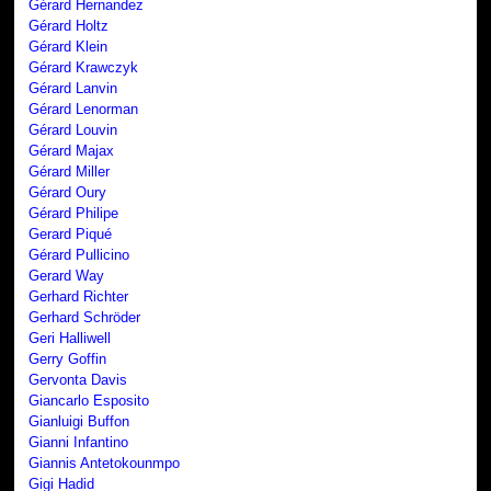
Gérard Hernandez
Gérard Holtz
Gérard Klein
Gérard Krawczyk
Gérard Lanvin
Gérard Lenorman
Gérard Louvin
Gérard Majax
Gérard Miller
Gérard Oury
Gérard Philipe
Gerard Piqué
Gérard Pullicino
Gerard Way
Gerhard Richter
Gerhard Schröder
Geri Halliwell
Gerry Goffin
Gervonta Davis
Giancarlo Esposito
Gianluigi Buffon
Gianni Infantino
Giannis Antetokounmpo
Gigi Hadid