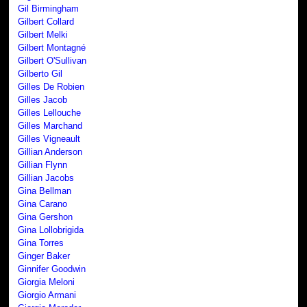
Gil Birmingham
Gilbert Collard
Gilbert Melki
Gilbert Montagné
Gilbert O'Sullivan
Gilberto Gil
Gilles De Robien
Gilles Jacob
Gilles Lellouche
Gilles Marchand
Gilles Vigneault
Gillian Anderson
Gillian Flynn
Gillian Jacobs
Gina Bellman
Gina Carano
Gina Gershon
Gina Lollobrigida
Gina Torres
Ginger Baker
Ginnifer Goodwin
Giorgia Meloni
Giorgio Armani