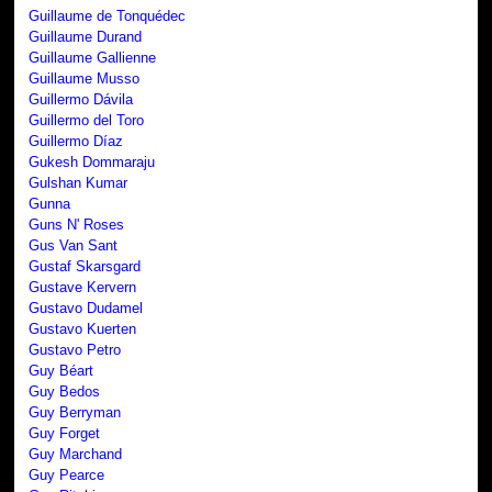
Guillaume de Tonquédec
Guillaume Durand
Guillaume Gallienne
Guillaume Musso
Guillermo Dávila
Guillermo del Toro
Guillermo Díaz
Gukesh Dommaraju
Gulshan Kumar
Gunna
Guns N' Roses
Gus Van Sant
Gustaf Skarsgard
Gustave Kervern
Gustavo Dudamel
Gustavo Kuerten
Gustavo Petro
Guy Béart
Guy Bedos
Guy Berryman
Guy Forget
Guy Marchand
Guy Pearce