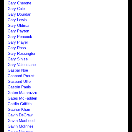
Gary Cherone
Gary Cole
Gary Dourdan
Gary Lewis
Gary Oldman
Gary Payton
Gary Peacock
Gary Player
Gary Ross
Gary Rossington
Gary Sinise
Gary Valenciano
Gaspar Noé
Gaspard Proust
Gaspard Ulliel
Gastón Pauls
Gaten Matarazzo
Gates McFadden
Gattlin Griffith
Gauhar Khan
Gavin DeGraw
Gavin MacLeod
Gavin McInnes
Gavin Newsom