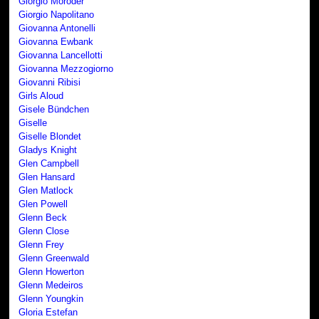
Giorgio Moroder
Giorgio Napolitano
Giovanna Antonelli
Giovanna Ewbank
Giovanna Lancellotti
Giovanna Mezzogiorno
Giovanni Ribisi
Girls Aloud
Gisele Bündchen
Giselle
Giselle Blondet
Gladys Knight
Glen Campbell
Glen Hansard
Glen Matlock
Glen Powell
Glenn Beck
Glenn Close
Glenn Frey
Glenn Greenwald
Glenn Howerton
Glenn Medeiros
Glenn Youngkin
Gloria Estefan