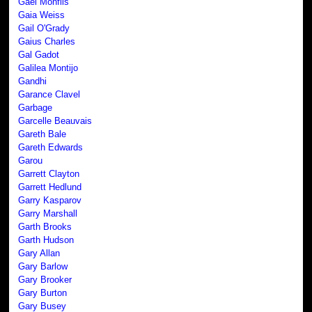
Gaël Monfils
Gaia Weiss
Gail O'Grady
Gaius Charles
Gal Gadot
Galilea Montijo
Gandhi
Garance Clavel
Garbage
Garcelle Beauvais
Gareth Bale
Gareth Edwards
Garou
Garrett Clayton
Garrett Hedlund
Garry Kasparov
Garry Marshall
Garth Brooks
Garth Hudson
Gary Allan
Gary Barlow
Gary Brooker
Gary Burton
Gary Busey