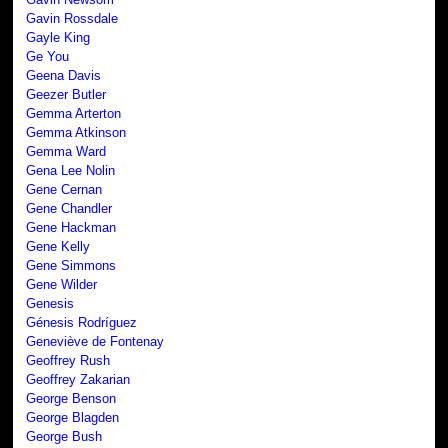
Gavin Rossdale
Gayle King
Ge You
Geena Davis
Geezer Butler
Gemma Arterton
Gemma Atkinson
Gemma Ward
Gena Lee Nolin
Gene Cernan
Gene Chandler
Gene Hackman
Gene Kelly
Gene Simmons
Gene Wilder
Genesis
Génesis Rodríguez
Geneviève de Fontenay
Geoffrey Rush
Geoffrey Zakarian
George Benson
George Blagden
George Bush