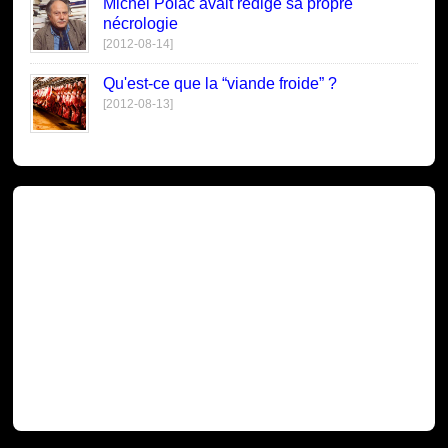
Michel Polac avait rédigé sa propre
nécrologie
[2012-08-14]
Qu'est-ce que la “viande froide” ?
[2012-08-13]