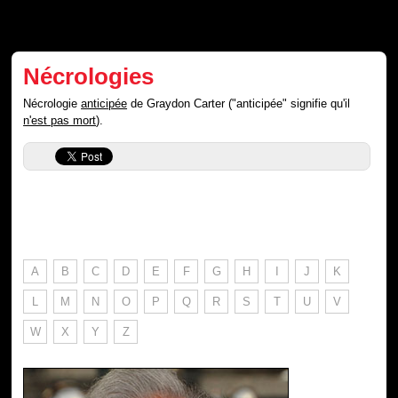
Nécrologies
Nécrologie
anticipée
de Graydon Carter ("anticipée" signifie qu'il
n'est pas mort
).
A
B
C
D
E
F
G
H
I
J
K
L
M
N
O
P
Q
R
S
T
U
V
W
X
Y
Z