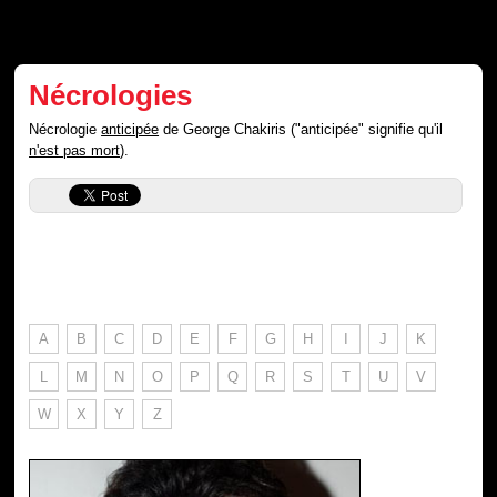
Nécrologies
Nécrologie
anticipée
de George Chakiris ("anticipée" signifie qu'il
n'est pas mort
).
A
B
C
D
E
F
G
H
I
J
K
L
M
N
O
P
Q
R
S
T
U
V
W
X
Y
Z