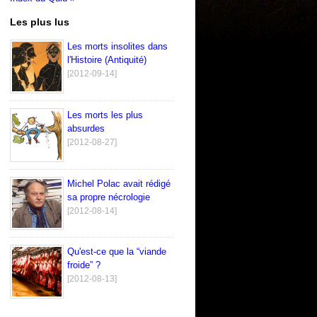
Les plus lus
Les morts insolites dans
l'Histoire (Antiquité)
[2012-09-14]
Les morts les plus
absurdes
[2012-08-27]
Michel Polac avait rédigé
sa propre nécrologie
[2012-08-14]
Qu'est-ce que la “viande
froide” ?
[2012-08-13]