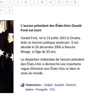
H
I
J
K
L
M
N
O
P
Q
Y
Z
L'ancien président des États-Unis Gerald
Ford est mort
Gerald Ford, né le 14 juillet 1913 à Omaha,
était un homme politique américain. Il est
décédé le 26 décembre 2006 à Rancho
Mirage, à l'âge de 93 ans.
La disparition inattendue de l'ancien président
des États-Unis a déclenché une importante
vague d'émotion aux États-Unis et dans le
reste du monde.
Traductions :
English
Español
Deutsch
Italiano
Português
中文