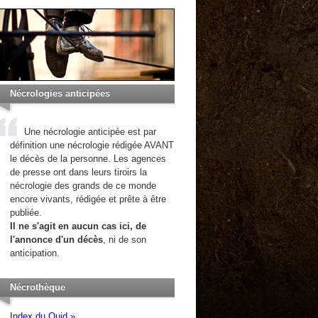
Nécrologies anticipées
Une nécrologie anticipée est par
définition une nécrologie rédigée AVANT
le décès de la personne. Les agences
de presse ont dans leurs tiroirs la
nécrologie des grands de ce monde
encore vivants, rédigée et prête à être
publiée.
Il ne s'agit en aucun cas ici, de
l'annonce d'un décès
, ni de son
anticipation.
Nécrothèque
Index du Quid »