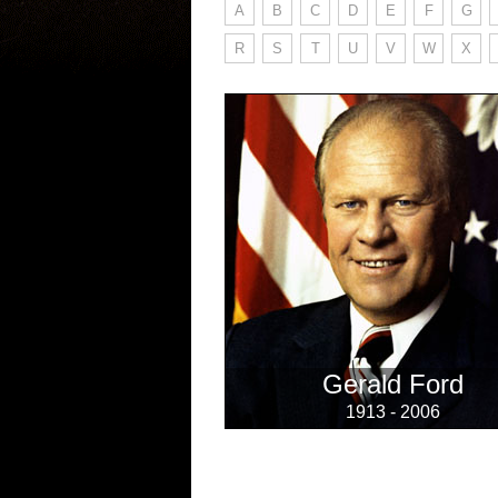
A
B
C
D
E
F
G
R
S
T
U
V
W
X
Gerald Ford
1913 - 2006