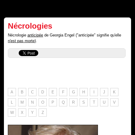
Nécrologies
Nécrologie
anticipée
de Georgia Engel ("anticipée" signifie qu'elle
n'est pas morte
).
A
B
C
D
E
F
G
H
I
J
K
L
M
N
O
P
Q
R
S
T
U
V
W
X
Y
Z