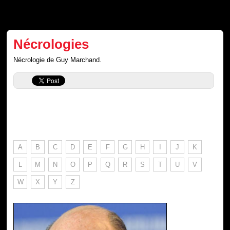
Nécrologies
Nécrologie de Guy Marchand.
A
B
C
D
E
F
G
H
I
J
K
L
M
N
O
P
Q
R
S
T
U
V
W
X
Y
Z