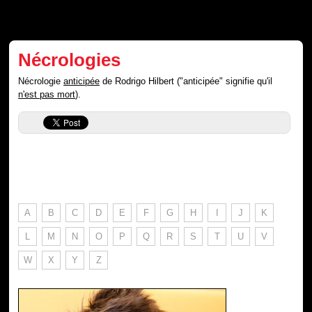
Nécrologies
Nécrologie
anticipée
de Rodrigo Hilbert ("anticipée" signifie qu'il
n'est pas mort
).
A
B
C
D
E
F
G
H
I
J
K
L
M
N
O
P
Q
R
S
T
U
V
W
X
Y
Z