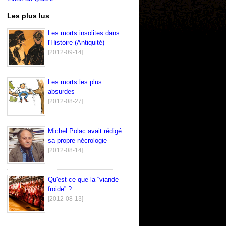
Les plus lus
Les morts insolites dans
l'Histoire (Antiquité)
[2012-09-14]
Les morts les plus
absurdes
[2012-08-27]
Michel Polac avait rédigé
sa propre nécrologie
[2012-08-14]
Qu'est-ce que la “viande
froide” ?
[2012-08-13]