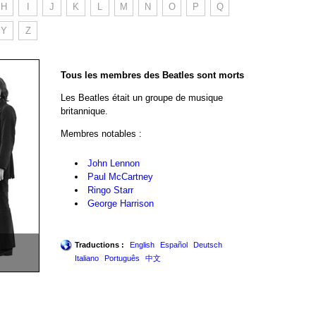
H
I
J
K
L
M
N
O
P
Q
Y
Z
Tous les membres des Beatles sont morts
Les Beatles était un groupe de musique
britannique.
Membres notables :
John Lennon
Paul McCartney
Ringo Starr
George Harrison
Traductions :
English
Español
Deutsch
Italiano
Português
中文