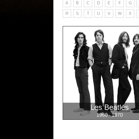
A
B
C
D
E
F
G
R
S
T
U
V
W
X
Les Beatles
1960 - 1970