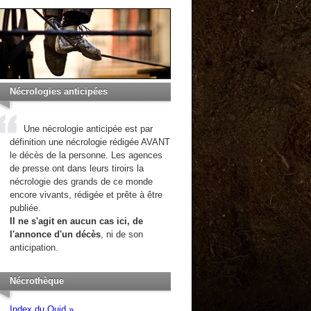
Nécrologies anticipées
Une nécrologie anticipée est par
définition une nécrologie rédigée AVANT
le décès de la personne. Les agences
de presse ont dans leurs tiroirs la
nécrologie des grands de ce monde
encore vivants, rédigée et prête à être
publiée.
Il ne s'agit en aucun cas ici, de
l'annonce d'un décès
, ni de son
anticipation.
Nécrothèque
Index du Quid »