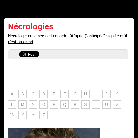
Nécrologies
Nécrologie
anticipée
de Leonardo DiCaprio ("anticipée" signifie qu'il
n'est pas mort
).
A
B
C
D
E
F
G
H
I
J
K
L
M
N
O
P
Q
R
S
T
U
V
W
X
Y
Z