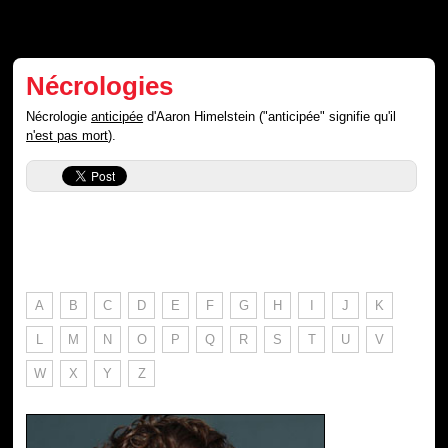
Nécrologies
Nécrologie
anticipée
d'Aaron Himelstein ("anticipée" signifie qu'il
n'est pas mort
).
A
B
C
D
E
F
G
H
I
J
K
L
M
N
O
P
Q
R
S
T
U
V
W
X
Y
Z