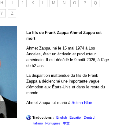
H
I
J
K
L
M
N
O
P
Q
Y
Z
Le fils de Frank Zappa Ahmet Zappa est
mort
Ahmet Zappa, né le 15 mai 1974 à Los
Angeles, était un écrivain et producteur
américain. Il est décédé le 9 août 2026, à l'âge
de 52 ans.
La disparition inattendue du fils de Frank
Zappa a déclenché une importante vague
d'émotion aux États-Unis et dans le reste du
monde.
Ahmet Zappa fut marié à
Selma Blair
.
Traductions :
English
Español
Deutsch
Italiano
Português
中文