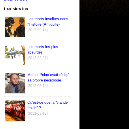
Les plus lus
Les morts insolites dans
l'Histoire (Antiquité)
[2012-09-14]
Les morts les plus
absurdes
[2012-08-27]
Michel Polac avait rédigé
sa propre nécrologie
[2012-08-14]
Qu'est-ce que la “viande
froide” ?
[2012-08-13]