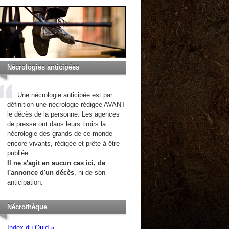
Nécrologies anticipées
Une nécrologie anticipée est par
définition une nécrologie rédigée AVANT
le décès de la personne. Les agences
de presse ont dans leurs tiroirs la
nécrologie des grands de ce monde
encore vivants, rédigée et prête à être
publiée.
Il ne s'agit en aucun cas ici, de
l'annonce d'un décès
, ni de son
anticipation.
Nécrothèque
Index du Quid »