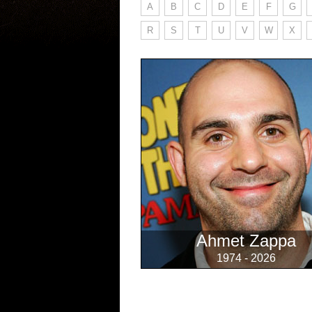
A
B
C
D
E
F
G
R
S
T
U
V
W
X
Ahmet Zappa
1974 - 2026