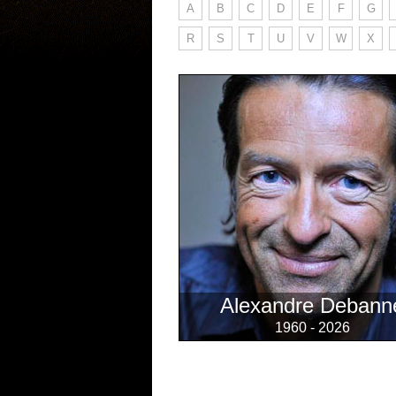
A
B
C
D
E
F
G
R
S
T
U
V
W
X
Alexandre Debann
1960 - 2026