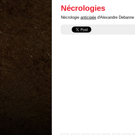
Nécrologies
Nécrologie
anticipée
d'Alexandre Debanne ("