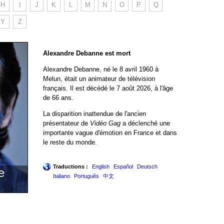
H
I
J
K
L
M
N
O
P
Q
Y
Z
Alexandre Debanne est mort
Alexandre Debanne, né le 8 avril 1960 à
Melun, était un animateur de télévision
français. Il est décédé le 7 août 2026, à l'âge
de 66 ans.
La disparition inattendue de l'ancien
présentateur de
Vidéo Gag
a déclenché une
importante vague d'émotion en France et dans
le reste du monde.
Traductions :
English
Español
Deutsch
e
Italiano
Português
中文