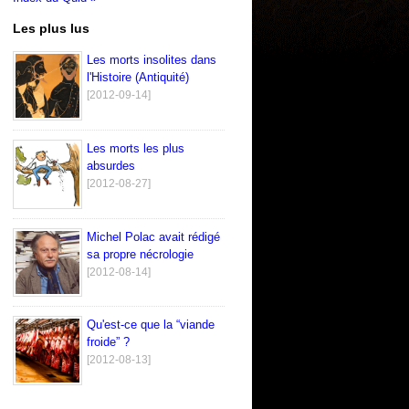
Les plus lus
Les morts insolites dans
l'Histoire (Antiquité)
[2012-09-14]
Les morts les plus
absurdes
[2012-08-27]
Michel Polac avait rédigé
sa propre nécrologie
[2012-08-14]
Qu'est-ce que la “viande
froide” ?
[2012-08-13]