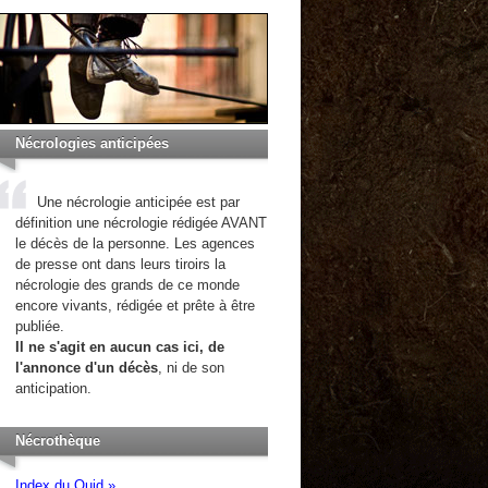
Nécrologies anticipées
Une nécrologie anticipée est par
définition une nécrologie rédigée AVANT
le décès de la personne. Les agences
de presse ont dans leurs tiroirs la
nécrologie des grands de ce monde
encore vivants, rédigée et prête à être
publiée.
Il ne s'agit en aucun cas ici, de
l'annonce d'un décès
, ni de son
anticipation.
Nécrothèque
Index du Quid »