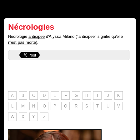
Nécrologies
Nécrologie
anticipée
d'Alyssa Milano ("anticipée" signifie qu'elle
n'est pas morte
).
A
B
C
D
E
F
G
H
I
J
K
L
M
N
O
P
Q
R
S
T
U
V
W
X
Y
Z