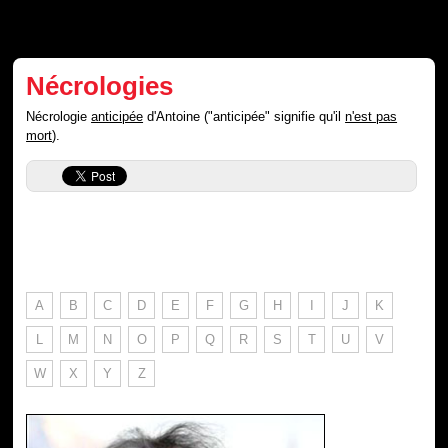
Nécrologies
Nécrologie
anticipée
d'Antoine ("anticipée" signifie qu'il
n'est pas
mort
).
A
B
C
D
E
F
G
H
I
J
K
L
M
N
O
P
Q
R
S
T
U
V
W
X
Y
Z