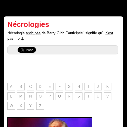
Nécrologies
Nécrologie
anticipée
de Barry Gibb ("anticipée" signifie qu'il
n'est
pas mort
).
A
B
C
D
E
F
G
H
I
J
K
L
M
N
O
P
Q
R
S
T
U
V
W
X
Y
Z