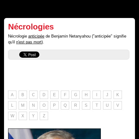
Nécrologies
Nécrologie
anticipée
de Benjamin Netanyahou ("anticipée" signifie
qu'il
n'est pas mort
).
A
B
C
D
E
F
G
H
I
J
K
L
M
N
O
P
Q
R
S
T
U
V
W
X
Y
Z