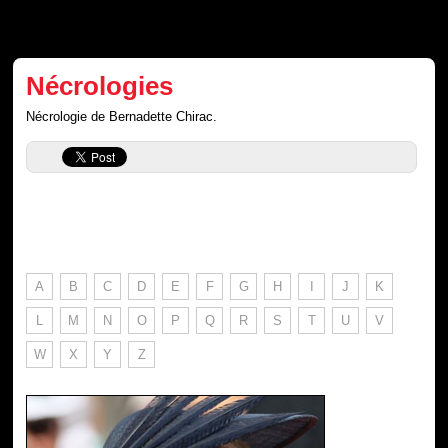
Nécrologies
Nécrologie de Bernadette Chirac.
A
B
C
D
E
F
G
H
I
J
K
L
M
N
O
P
Q
R
S
T
U
V
W
X
Y
Z