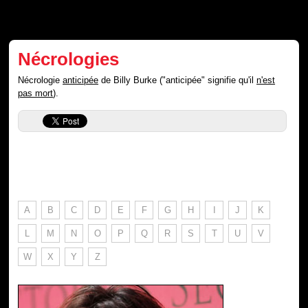
Nécrologies
Nécrologie
anticipée
de Billy Burke ("anticipée" signifie qu'il
n'est
pas mort
).
A
B
C
D
E
F
G
H
I
J
K
L
M
N
O
P
Q
R
S
T
U
V
W
X
Y
Z