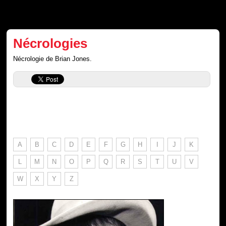
Nécrologies
Nécrologie de Brian Jones.
A
B
C
D
E
F
G
H
I
J
K
L
M
N
O
P
Q
R
S
T
U
V
W
X
Y
Z