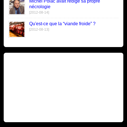
Michel Polac avait rédigé sa propre
nécrologie
[2012-08-14]
Qu'est-ce que la “viande froide” ?
[2012-08-13]