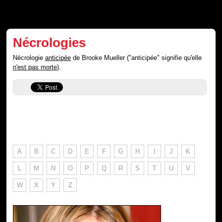
Nécrologies
Nécrologie
anticipée
de Brooke Mueller ("anticipée" signifie qu'elle
n'est pas morte
).
A
B
C
D
E
F
G
H
I
J
K
L
M
N
O
P
Q
R
S
T
U
V
W
X
Y
Z