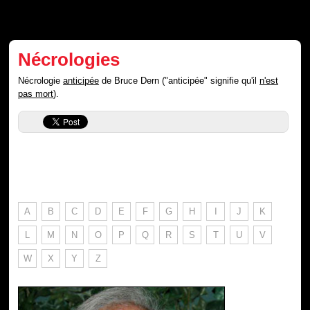
Nécrologies
Nécrologie
anticipée
de Bruce Dern ("anticipée" signifie qu'il
n'est
pas mort
).
A
B
C
D
E
F
G
H
I
J
K
L
M
N
O
P
Q
R
S
T
U
V
W
X
Y
Z