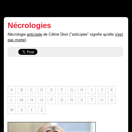
Nécrologies
Nécrologie
anticipée
de Céline Dion ("anticipée" signifie qu'elle
n'est
pas morte
).
A
B
C
D
E
F
G
H
I
J
K
L
M
N
O
P
Q
R
S
T
U
V
W
X
Y
Z