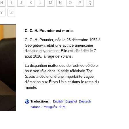
H
I
J
K
L
M
N
O
P
Q
Y
Z
C. C. H. Pounder est morte
C. C. H. Pounder, née le 25 décembre 1952 à
Georgetown, était une actrice américaine
d'origine guyanienne. Elle est décédée le 7
août 2026, à l'âge de 73 ans.
La disparition inattendue de l'actrice célèbre
pour son rôle dans la série télévisée
The
Shield
a déclenché une importante vague
d'émotion aux États-Unis et dans le reste du
monde.
Traductions :
English
Español
Deutsch
Italiano
Português
中文