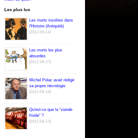
Les plus lus
Les morts insolites dans
l'Histoire (Antiquité)
[2012-09-14]
Les morts les plus
absurdes
[2012-08-27]
Michel Polac avait rédigé
sa propre nécrologie
[2012-08-14]
Qu'est-ce que la “viande
froide” ?
[2012-08-13]