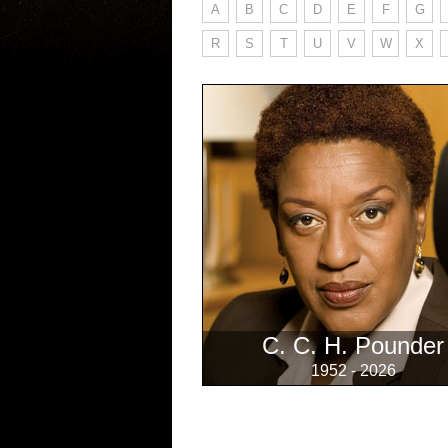
A
B
C
D
E
F
G
R
S
T
U
V
W
X
C. C. H. Pounder
1952 - 2026