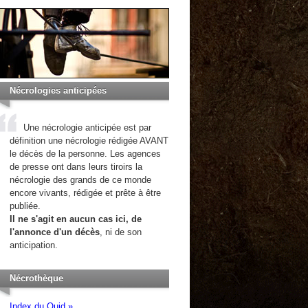
Nécrologies anticipées
Une nécrologie anticipée est par
définition une nécrologie rédigée AVANT
le décès de la personne. Les agences
de presse ont dans leurs tiroirs la
nécrologie des grands de ce monde
encore vivants, rédigée et prête à être
publiée.
Il ne s'agit en aucun cas ici, de
l'annonce d'un décès
, ni de son
anticipation.
Nécrothèque
Index du Quid »