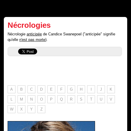
Nécrologies
Nécrologie
anticipée
de Candice Swanepoel ("anticipée" signifie
qu'elle
n'est pas morte
).
A
B
C
D
E
F
G
H
I
J
K
L
M
N
O
P
Q
R
S
T
U
V
W
X
Y
Z