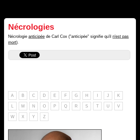
Nécrologies
Nécrologie
anticipée
de Carl Cox ("anticipée" signifie qu'il
n'est pas
mort
).
A
B
C
D
E
F
G
H
I
J
K
L
M
N
O
P
Q
R
S
T
U
V
W
X
Y
Z