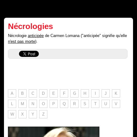
Nécrologies
Nécrologie
anticipée
de Carmen Lomana ("anticipée" signifie qu'elle
n'est pas morte
).
A
B
C
D
E
F
G
H
I
J
K
L
M
N
O
P
Q
R
S
T
U
V
W
X
Y
Z