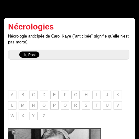
Nécrologies
Nécrologie
anticipée
de Carol Kaye ("anticipée" signifie qu'elle
n'est
pas morte
).
A
B
C
D
E
F
G
H
I
J
K
L
M
N
O
P
Q
R
S
T
U
V
W
X
Y
Z