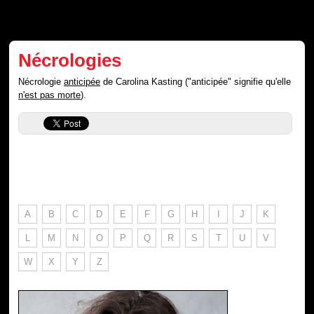
Nécrologies
Nécrologie
anticipée
de Carolina Kasting ("anticipée" signifie qu'elle
n'est pas morte
).
A
B
C
D
E
F
G
H
I
J
K
L
M
N
O
P
Q
R
S
T
U
V
W
X
Y
Z