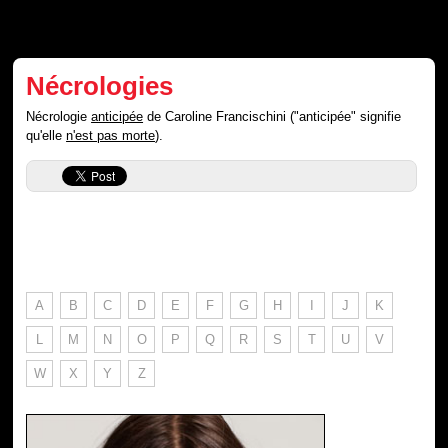
Nécrologies
Nécrologie
anticipée
de Caroline Francischini ("anticipée" signifie
qu'elle
n'est pas morte
).
A
B
C
D
E
F
G
H
I
J
K
L
M
N
O
P
Q
R
S
T
U
V
W
X
Y
Z