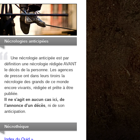
Nécrologies anticipées
Une nécrologie anticipée est par
définition une nécrologie rédigée AVANT
le décès de la personne. Les agences
de presse ont dans leurs tiroirs la
nécrologie des grands de ce monde
encore vivants, rédigée et prête à être
publiée.
Il ne s'agit en aucun cas ici, de
l'annonce d'un décès
, ni de son
anticipation.
Nécrothèque
Index du Quid »