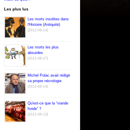
Les plus lus
Les morts insolites dans
l'Histoire (Antiquité)
[2012-09-14]
Les morts les plus
absurdes
[2012-08-27]
Michel Polac avait rédigé
sa propre nécrologie
[2012-08-14]
Qu'est-ce que la “viande
froide” ?
[2012-08-13]