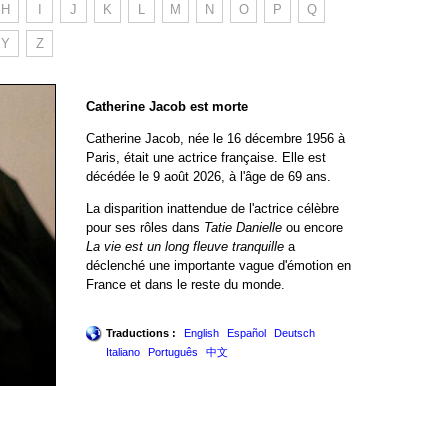
H
I
J
K
L
M
N
O
P
Q
Y
Z
Catherine Jacob est morte
Catherine Jacob, née le 16 décembre 1956 à
Paris, était une actrice française. Elle est
décédée le 9 août 2026, à l'âge de 69 ans.
La disparition inattendue de l'actrice célèbre
pour ses rôles dans
Tatie Danielle
ou encore
La vie est un long fleuve tranquille
a
déclenché une importante vague d'émotion en
France et dans le reste du monde.
Traductions :
English
Español
Deutsch
Italiano
Português
中文