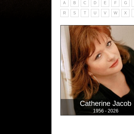
A
B
C
D
E
F
G
R
S
T
U
V
W
X
Catherine Jacob
1956 - 2026