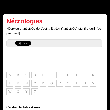
Nécrologies
Nécrologie
anticipée
de Cecilia Bartoli ("anticipée" signifie qu'il
n'est
pas mort
).
A
B
C
D
E
F
G
H
I
J
K
L
M
N
O
P
Q
R
S
T
U
V
W
X
Y
Z
Cecilia Bartoli est mort