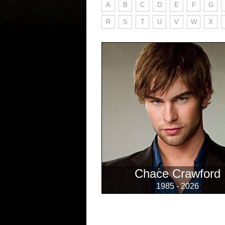
A
B
C
D
E
F
G
R
S
T
U
V
W
X
Chace Crawford
1985 - 2026