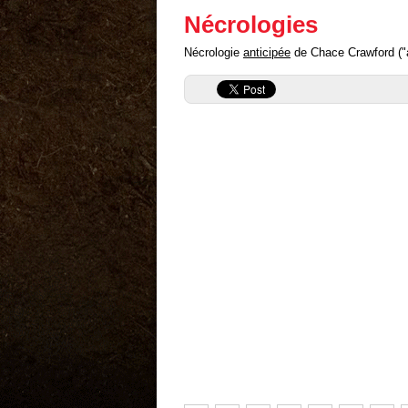
Nécrologies
Nécrologie
anticipée
de Chace Crawford ("an