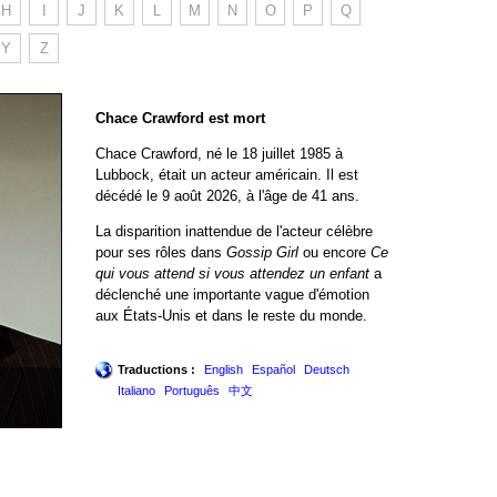
H
I
J
K
L
M
N
O
P
Q
Y
Z
Chace Crawford est mort
Chace Crawford, né le 18 juillet 1985 à
Lubbock, était un acteur américain. Il est
décédé le 9 août 2026, à l'âge de 41 ans.
La disparition inattendue de l'acteur célèbre
pour ses rôles dans
Gossip Girl
ou encore
Ce
qui vous attend si vous attendez un enfant
a
déclenché une importante vague d'émotion
aux États-Unis et dans le reste du monde.
Traductions :
English
Español
Deutsch
Italiano
Português
中文