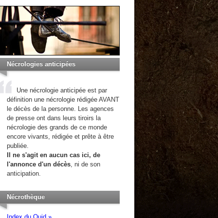
Nécrologies anticipées
Une nécrologie anticipée est par
définition une nécrologie rédigée AVANT
le décès de la personne. Les agences
de presse ont dans leurs tiroirs la
nécrologie des grands de ce monde
encore vivants, rédigée et prête à être
publiée.
Il ne s'agit en aucun cas ici, de
l'annonce d'un décès
, ni de son
anticipation.
Nécrothèque
Index du Quid »