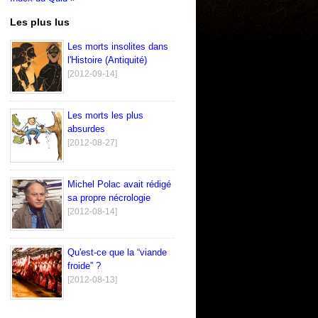
Les plus lus
Les morts insolites dans
l'Histoire (Antiquité)
[2012-09-14]
Les morts les plus
absurdes
[2012-08-27]
Michel Polac avait rédigé
sa propre nécrologie
[2012-08-14]
Qu'est-ce que la “viande
froide” ?
[2012-08-13]