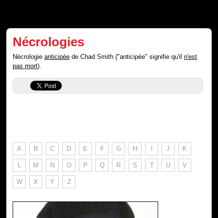
Nécrologies
Nécrologie
anticipée
de Chad Smith ("anticipée" signifie qu'il
n'est
pas mort
).
A
B
C
D
E
F
G
H
I
J
K
L
M
N
O
P
Q
R
S
T
U
V
W
X
Y
Z