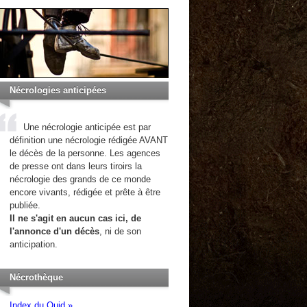
Nécrologies anticipées
Une nécrologie anticipée est par
définition une nécrologie rédigée AVANT
le décès de la personne. Les agences
de presse ont dans leurs tiroirs la
nécrologie des grands de ce monde
encore vivants, rédigée et prête à être
publiée.
Il ne s'agit en aucun cas ici, de
l'annonce d'un décès
, ni de son
anticipation.
Nécrothèque
Index du Quid »