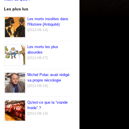
Les plus lus
Les morts insolites dans
l'Histoire (Antiquité)
[2012-09-14]
Les morts les plus
absurdes
[2012-08-27]
Michel Polac avait rédigé
sa propre nécrologie
[2012-08-14]
Qu'est-ce que la “viande
froide” ?
[2012-08-13]