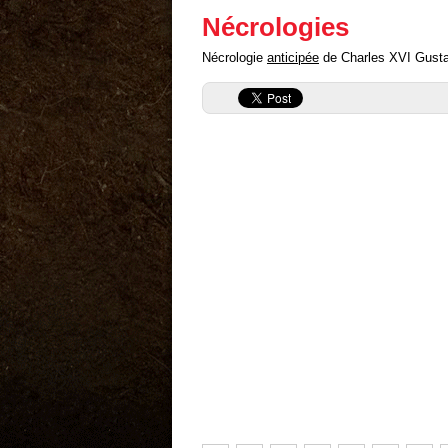
Nécrologies
Nécrologie
anticipée
de Charles XVI Gustave