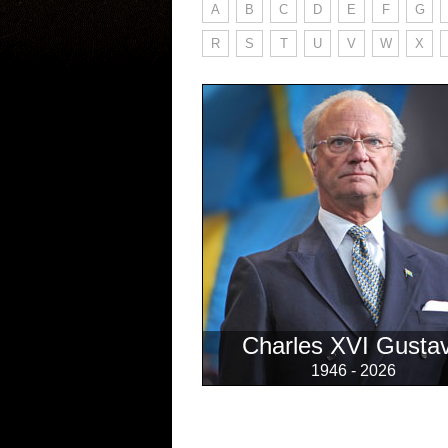
A
B
C
D
E
F
G
R
S
T
U
V
W
X
Charles XVI Gusta
1946 - 2026