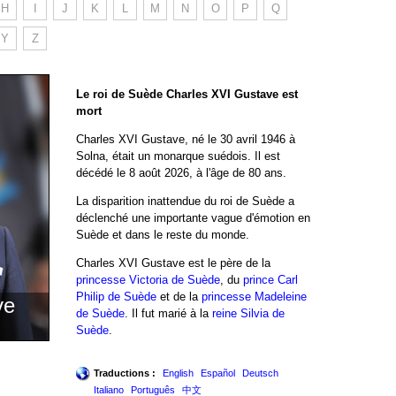
H
I
J
K
L
M
N
O
P
Q
Y
Z
Le roi de Suède Charles XVI Gustave est
mort
Charles XVI Gustave, né le 30 avril 1946 à
Solna, était un monarque suédois. Il est
décédé le 8 août 2026, à l'âge de 80 ans.
La disparition inattendue du roi de Suède a
déclenché une importante vague d'émotion en
Suède et dans le reste du monde.
Charles XVI Gustave est le père de la
princesse Victoria de Suède
, du
prince Carl
Philip de Suède
et de la
princesse Madeleine
ve
de Suède
. Il fut marié à la
reine Silvia de
Suède
.
Traductions :
English
Español
Deutsch
Italiano
Português
中文