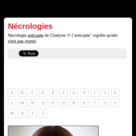
Nécrologies
Nécrologie
anticipée
de Charlyne Yi ("anticipée" signifie qu'elle
n'est pas morte
).
A
B
C
D
E
F
G
H
I
J
K
L
M
N
O
P
Q
R
S
T
U
V
W
X
Y
Z