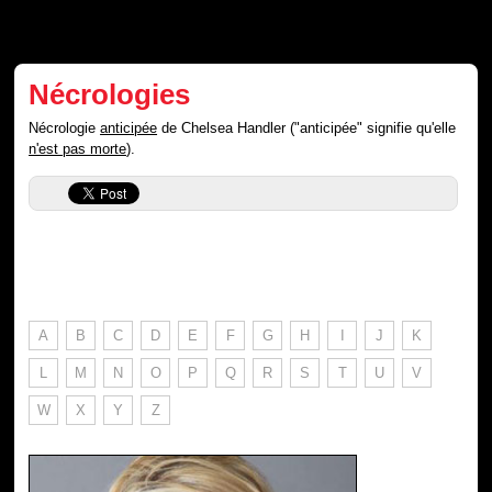
Nécrologies
Nécrologie
anticipée
de Chelsea Handler ("anticipée" signifie qu'elle
n'est pas morte
).
A
B
C
D
E
F
G
H
I
J
K
L
M
N
O
P
Q
R
S
T
U
V
W
X
Y
Z