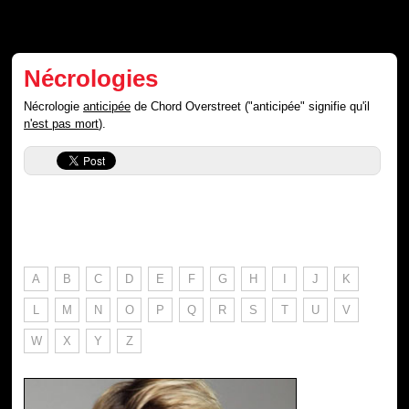
Nécrologies
Nécrologie
anticipée
de Chord Overstreet ("anticipée" signifie qu'il
n'est pas mort
).
A
B
C
D
E
F
G
H
I
J
K
L
M
N
O
P
Q
R
S
T
U
V
W
X
Y
Z