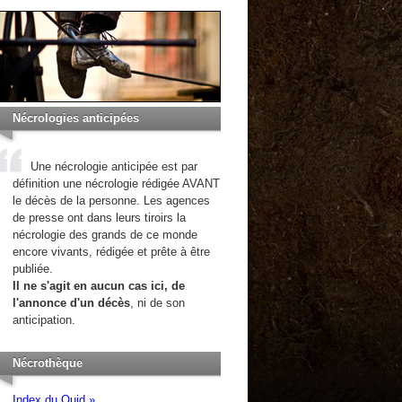
Nécrologies anticipées
Une nécrologie anticipée est par
définition une nécrologie rédigée AVANT
le décès de la personne. Les agences
de presse ont dans leurs tiroirs la
nécrologie des grands de ce monde
encore vivants, rédigée et prête à être
publiée.
Il ne s'agit en aucun cas ici, de
l'annonce d'un décès
, ni de son
anticipation.
Nécrothèque
Index du Quid »