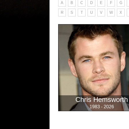
A
B
C
D
E
F
G
R
S
T
U
V
W
X
Chris Hemsworth
1983 - 2026