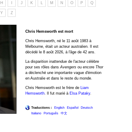
H
I
J
K
L
M
N
O
P
Q
Y
Z
Chris Hemsworth est mort
Chris Hemsworth, né le 11 août 1983 à
Melbourne, était un acteur australien. Il est
décédé le 8 août 2026, à l'âge de 42 ans.
La disparition inattendue de l'acteur célèbre
pour ses rôles dans
Avengers
ou encore
Thor
a déclenché une importante vague d'émotion
en Australie et dans le reste du monde.
Chris Hemsworth est le frère de
Liam
Hemsworth
. Il fut marié à
Elsa Pataky
.
Traductions :
English
Español
Deutsch
Italiano
Português
中文