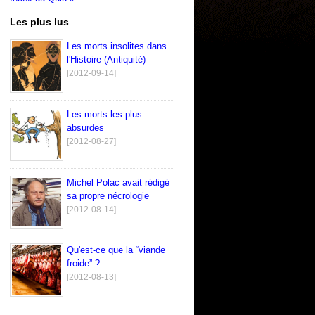
Les plus lus
Les morts insolites dans
l'Histoire (Antiquité)
[2012-09-14]
Les morts les plus
absurdes
[2012-08-27]
Michel Polac avait rédigé
sa propre nécrologie
[2012-08-14]
Qu'est-ce que la “viande
froide” ?
[2012-08-13]