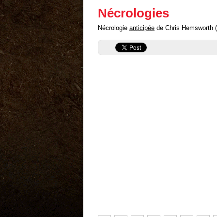
Nécrologies
Nécrologie
anticipée
de Chris Hemsworth ("a