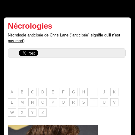
Nécrologies
Nécrologie
anticipée
de Chris Lane ("anticipée" signifie qu'il
n'est
pas mort
).
A
B
C
D
E
F
G
H
I
J
K
L
M
N
O
P
Q
R
S
T
U
V
W
X
Y
Z