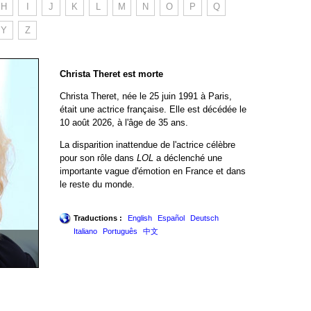
H
I
J
K
L
M
N
O
P
Q
Y
Z
Christa Theret est morte
Christa Theret, née le 25 juin 1991 à Paris,
était une actrice française. Elle est décédée le
10 août 2026, à l'âge de 35 ans.
La disparition inattendue de l'actrice célèbre
pour son rôle dans
LOL
a déclenché une
importante vague d'émotion en France et dans
le reste du monde.
Traductions :
English
Español
Deutsch
Italiano
Português
中文