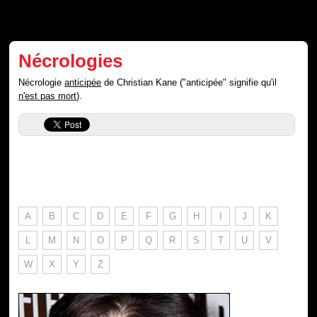
Nécrologies
Nécrologie
anticipée
de Christian Kane ("anticipée" signifie qu'il
n'est pas mort
).
A
B
C
D
E
F
G
H
I
J
K
L
M
N
O
P
Q
R
S
T
U
V
W
X
Y
Z