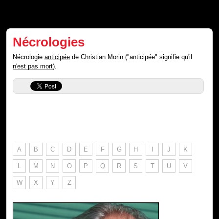
Nécrologies
Nécrologie
anticipée
de Christian Morin ("anticipée" signifie qu'il
n'est pas mort
).
A
B
C
D
E
F
G
H
I
J
K
L
M
N
O
P
Q
R
S
T
U
V
W
X
Y
Z