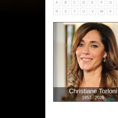
A
B
C
D
E
F
G
R
S
T
U
V
W
X
Christiane Torloni
1957 - 2026