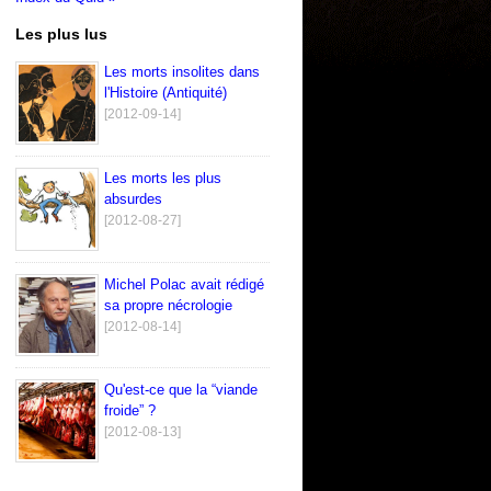
Les plus lus
Les morts insolites dans
l'Histoire (Antiquité)
[2012-09-14]
Les morts les plus
absurdes
[2012-08-27]
Michel Polac avait rédigé
sa propre nécrologie
[2012-08-14]
Qu'est-ce que la “viande
froide” ?
[2012-08-13]