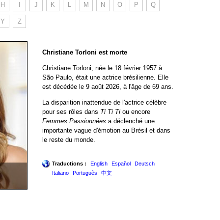
H
I
J
K
L
M
N
O
P
Q
Y
Z
Christiane Torloni est morte
Christiane Torloni, née le 18 février 1957 à
São Paulo, était une actrice brésilienne. Elle
est décédée le 9 août 2026, à l'âge de 69 ans.
La disparition inattendue de l'actrice célèbre
pour ses rôles dans
Ti Ti Ti
ou encore
Femmes Passionnées
a déclenché une
importante vague d'émotion au Brésil et dans
le reste du monde.
Traductions :
English
Español
Deutsch
Italiano
Português
中文