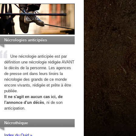
Nécrologies anticipées
Une nécrologie anticipée est par
définition une nécrologie rédigée AVANT
le décès de la personne. Les agences
de presse ont dans leurs tiroirs la
nécrologie des grands de ce monde
encore vivants, rédigée et prête à être
publiée.
Il ne s'agit en aucun cas ici, de
l'annonce d'un décès
, ni de son
anticipation.
Nécrothèque
Index du Quid »