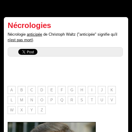
Nécrologies
Nécrologie
anticipée
de Christoph Waltz ("anticipée" signifie qu'il
n'est pas mort
).
A
B
C
D
E
F
G
H
I
J
K
L
M
N
O
P
Q
R
S
T
U
V
W
X
Y
Z