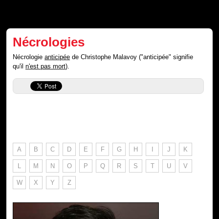
Nécrologies
Nécrologie
anticipée
de Christophe Malavoy ("anticipée" signifie
qu'il
n'est pas mort
).
A
B
C
D
E
F
G
H
I
J
K
L
M
N
O
P
Q
R
S
T
U
V
W
X
Y
Z